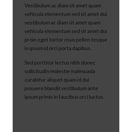
Vestibulum ac diam sit amet quam
vehicula elementum sed sit amet dui
vestibulum ac diam sit amet quam
vehicula elementum sed sit amet dui
proin eget tortor risus pellen tesque
in ipsum id orci porta dapibus.
Sed porttitor lectus nibh donec
sollicitudin molestie malesuada
curabitur aliquet quam id dui
posuere blandit vestibulum ante
ipsum primis in faucibus orci luctus.