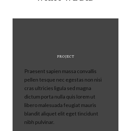
PROJECT
Praesent sapien massa convallis
pellen tesque nec egestas non nisi
cras ultricies ligula sed magna
dictum porta nulla quis lorem ut
libero malesuada feugiat mauris
blandit aliquet elit eget tincidunt
nibh pulvinar.